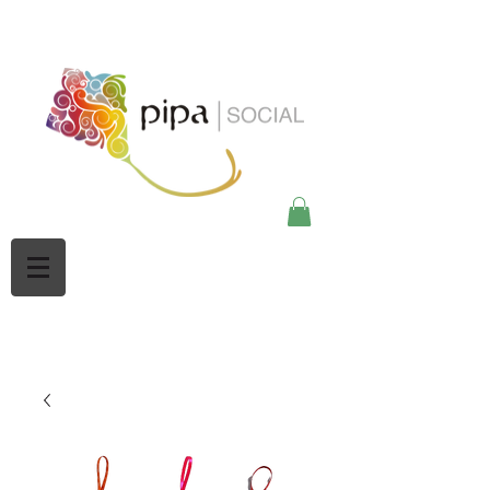
google-site-
verification=Mw3CbBUpjSZciBu3q2NpY5imMdsKjtdaHWOypmclj44