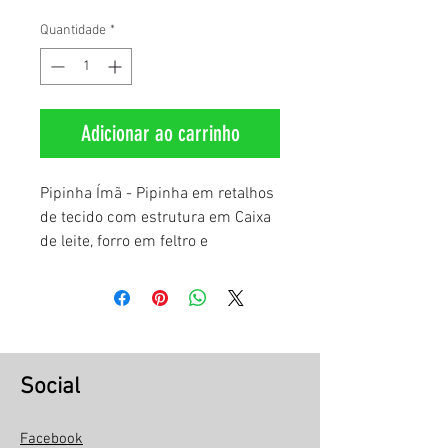
Quantidade
*
Adicionar ao carrinho
Pipinha Ímã - Pipinha em retalhos
de tecido com estrutura em Caixa
de leite, forro em feltro e
acabamento em ponto caseado.
Medidas:
Altura: 20 cm
Largura: 7cm
Social
Facebook