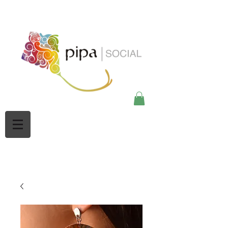
google-site-
verification=Mw3CbBUpjSZciBu3q2NpY5imMdsKjtdaHWOypmclj44