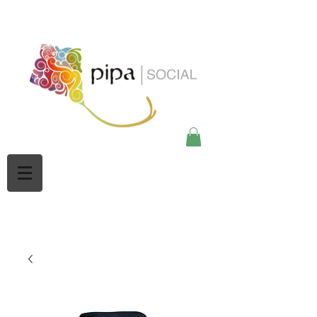
google-site-
verification=Mw3CbBUpjSZciBu3q2NpY5imMdsKjtdaHWOypmclj44