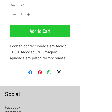
Quantity
*
Add to Cart
Ecobag confeccionada em tecido
100% Algodão Cru. Imagem
aplicada em patch termocolante,
representando a customização do
Abaporu, feito com linhas
variadas.
Social
Facebook