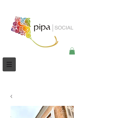
google-site-
verification=Mw3CbBUpjSZciBu3q2NpY5imMdsKjtdaHWOypmclj44