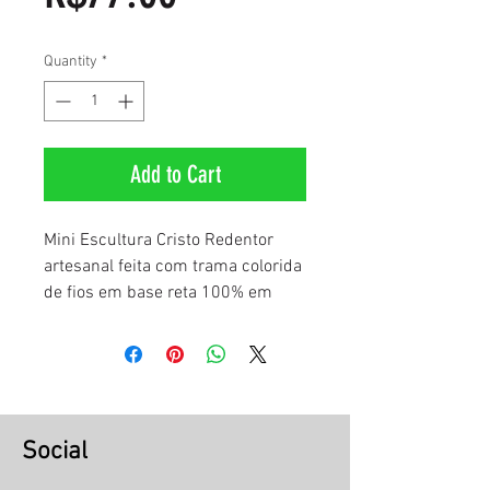
Quantity
*
Add to Cart
Mini Escultura Cristo Redentor
artesanal feita com trama colorida
de fios em base reta 100% em
MDF 9mm.
Medidas:
- Corpo: 3mm.
- Altura da Peça: 15cm
Social
- Base em MDF: 19cm x 5x9mm