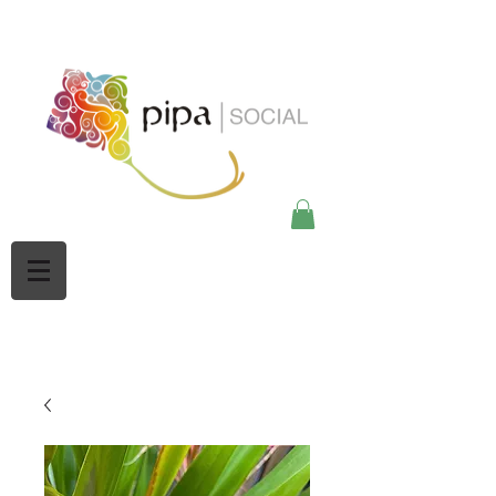
google-site-
verification=Mw3CbBUpjSZciBu3q2NpY5imMdsKjtdaHWOypmclj44