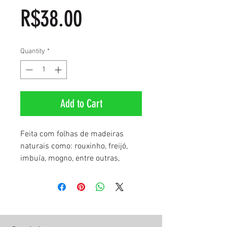
Price
R$38.00
Quantity
*
Add to Cart
Feita com folhas de madeiras
naturais como: rouxinho, freijó,
imbuía, mogno, entre outras,
juntamente com a palha da costa.
Desenvolvida pelas mãos da nossa
maravilhosa artesã Flávia Fontes