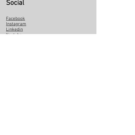
Social
Facebook
Instagram
Linkedin
Youtube
Social Kite
About Pipa Social
Institutional
Become a volunteer
Exchange and return policy
SUBSCRIBE