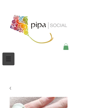
google-site-
verification=Mw3CbBUpjSZciBu3q2NpY5imMdsKjtdaHWOypmclj44