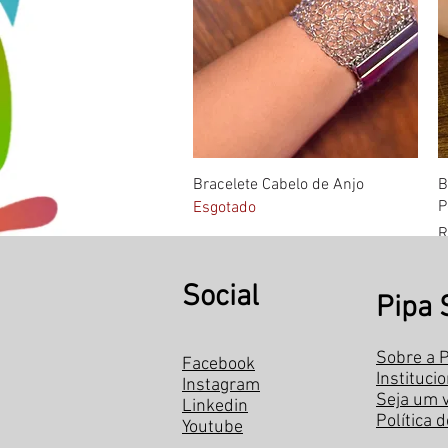
Visualização rápida
Bracelete Cabelo de Anjo
B
P
Esgotado
P
R
Social
Pipa 
Sobre a P
Facebook
Instituci
Instagram
Seja um 
Linkedin
Política 
Youtube