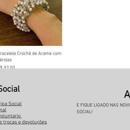
Visualização rápida
racelete Crochê de Arame com
érolas
reço
$ 92,00
Social
A
ipa Social
E FIQUE LIGADO NAS NOV
onal
SOCIAL!
voluntario
de trocas e devoluções