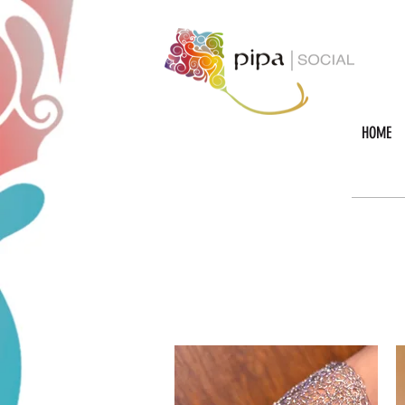
google-site-verification=Mw3CbBUpjSZciBu3q2NpY5imMdsKjtdaHWOypmclj44
HOME