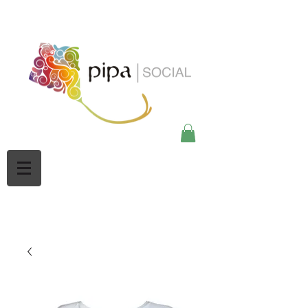
google-site-
verification=Mw3CbBUpjSZciBu3q2NpY5imMdsKjtdaHWOypmclj44