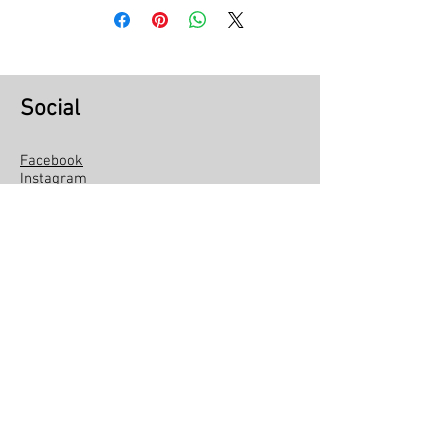
customizada da tela icone
Abaporu da artista Tarsila do
Amaral, feito com linhas variadas.
Social
Medidas:
59.00 Alt x 63.00 Larg (Tamanho P)
62.00 Alt x 71.00 Larg (Tamanho
Facebook
Instagram
M)
Linkedin
66.00 Alt x 78 Larg (Tamanho G)
Youtube
Pipa Social
Sobre a Pipa Social
Institucional
Seja um voluntario
Política de trocas e devoluções