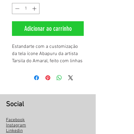
Adicionar ao carrinho
Estandarte com a customização
da tela ícone Abapuru da artista
Tarsila do Amaral, feito com linhas
diversas em bordado ponto atrás e
com técnica exclusiva da Pipa.
Peça única e original.
Medidas: 104 cm x 53 cm
Social
Facebook
Instagram
Linkedin