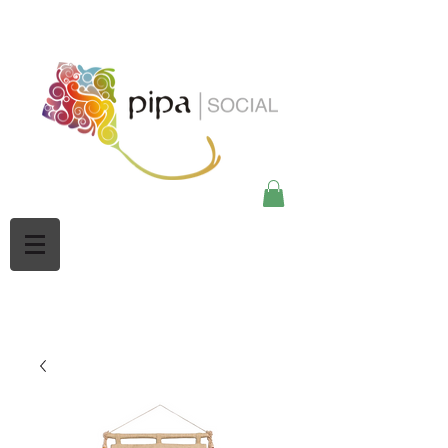
google-site-
verification=Mw3CbBUpjSZciBu3q2NpY5imMdsKjtdaHWOypmclj44