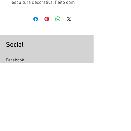
escultura decorativa. Feito com
uma tecnica de bordado artesanal
exclusiva Pipa Social com linhas
variadas, sobre base de mdf. Cada
peça é única!
Social
Medida Base: 19,0cm comp x
5,0cm larg x 0,9 cm alt.
Facebook
Instagram
Medida escultura: 16,0cm alt x
Linkedin
15,0cm larg.
Youtube
Medida total da peça: 17,0cm alt x
Pipa Social
19,0cm comp x 5,0cm larg.
Sobre a Pipa Social
Institucional
Seja um voluntario
Política de trocas e devoluções