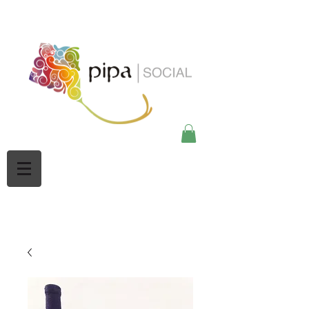
google-site-
verification=Mw3CbBUpjSZciBu3q2NpY5imMdsKjtdaHWOypmclj44